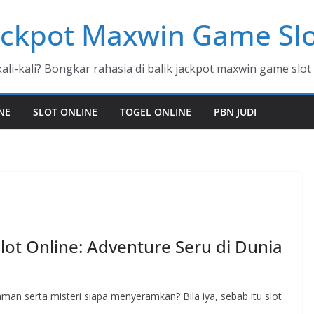
Jackpot Maxwin Game Slo
i-kali? Bongkar rahasia di balik jackpot maxwin game slot on
NE
SLOT ONLINE
TOGEL ONLINE
PBN JUDI
ot Online: Adventure Seru di Dunia
 serta misteri siapa menyeramkan? Bila iya, sebab itu slot