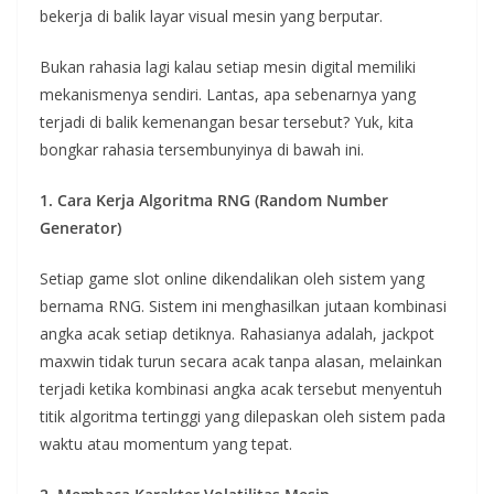
bekerja di balik layar visual mesin yang berputar.
Bukan rahasia lagi kalau setiap mesin digital memiliki
mekanismenya sendiri. Lantas, apa sebenarnya yang
terjadi di balik kemenangan besar tersebut? Yuk, kita
bongkar rahasia tersembunyinya di bawah ini.
1. Cara Kerja Algoritma RNG (Random Number
Generator)
Setiap game slot online dikendalikan oleh sistem yang
bernama RNG. Sistem ini menghasilkan jutaan kombinasi
angka acak setiap detiknya. Rahasianya adalah, jackpot
maxwin tidak turun secara acak tanpa alasan, melainkan
terjadi ketika kombinasi angka acak tersebut menyentuh
titik algoritma tertinggi yang dilepaskan oleh sistem pada
waktu atau momentum yang tepat.