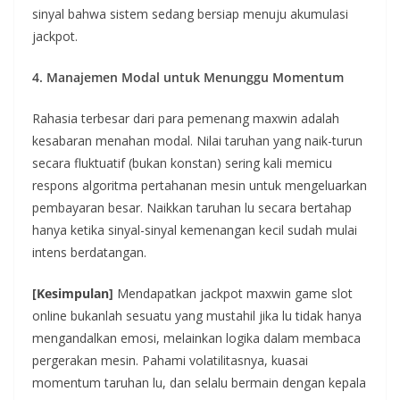
sinyal bahwa sistem sedang bersiap menuju akumulasi
jackpot.
4. Manajemen Modal untuk Menunggu Momentum
Rahasia terbesar dari para pemenang maxwin adalah
kesabaran menahan modal. Nilai taruhan yang naik-turun
secara fluktuatif (bukan konstan) sering kali memicu
respons algoritma pertahanan mesin untuk mengeluarkan
pembayaran besar. Naikkan taruhan lu secara bertahap
hanya ketika sinyal-sinyal kemenangan kecil sudah mulai
intens berdatangan.
[Kesimpulan]
Mendapatkan jackpot maxwin game slot
online bukanlah sesuatu yang mustahil jika lu tidak hanya
mengandalkan emosi, melainkan logika dalam membaca
pergerakan mesin. Pahami volatilitasnya, kuasai
momentum taruhan lu, dan selalu bermain dengan kepala