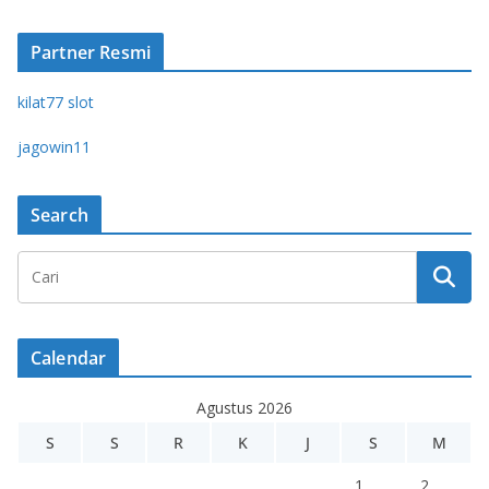
Partner Resmi
kilat77 slot
jagowin11
Search
Calendar
Agustus 2026
S
S
R
K
J
S
M
1
2