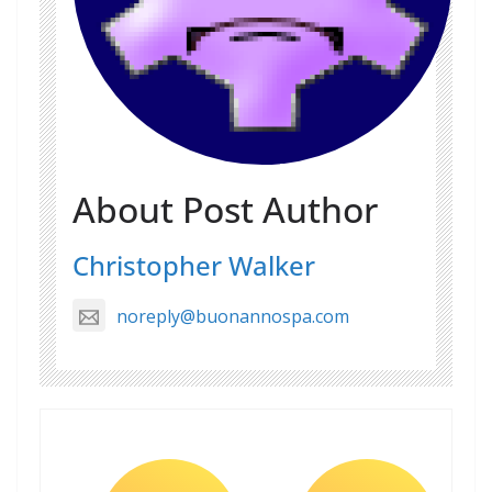
About Post Author
Christopher Walker
noreply@buonannospa.com